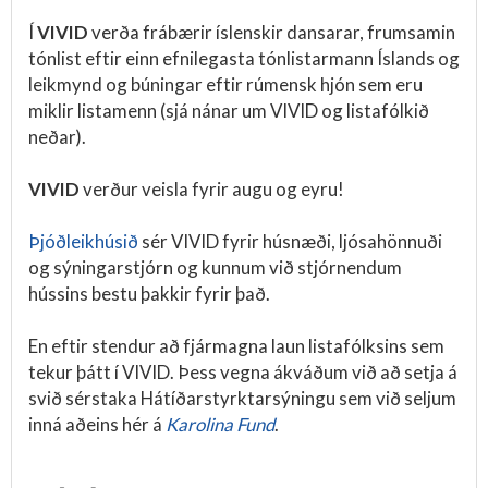
Í
VIVID
verða frábærir íslenskir dansarar, frumsamin
tónlist eftir einn efnilegasta tónlistarmann Íslands og
leikmynd og búningar eftir rúmensk hjón sem eru
miklir listamenn (sjá nánar um VIVID og listafólkið
neðar).
VIVID
verður veisla fyrir augu og eyru!
Þjóðleikhúsið
sér VIVID fyrir húsnæði, ljósahönnuði
og sýningarstjórn og kunnum við stjórnendum
hússins bestu þakkir fyrir það.
En eftir stendur að fjármagna laun listafólksins sem
tekur þátt í VIVID. Þess vegna ákváðum við að setja á
svið sérstaka Hátíðarstyrktarsýningu sem við seljum
inná aðeins hér á
Karolina Fund
.