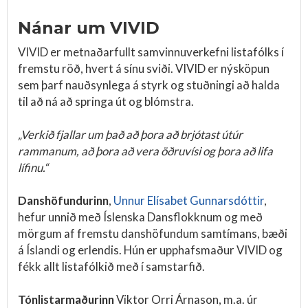
Nánar um VIVID
VIVID er metnaðarfullt samvinnuverkefni listafólks í
fremstu röð, hvert á sínu sviði. VIVID er nýsköpun
sem þarf nauðsynlega á styrk og stuðningi að halda
til að ná að springa út og blómstra.
„Verkið fjallar um það að þora að brjótast útúr
rammanum, að þora að vera öðruvísi og þora að lifa
lífinu.“
Danshöfundurinn
,
Unnur Elísabet Gunnarsdóttir
,
hefur unnið með Íslenska Dansflokknum og með
mörgum af fremstu danshöfundum samtímans, bæði
á Íslandi og erlendis. Hún er upphafsmaður VIVID og
fékk allt listafólkið með í samstarfið.
Tónlistarmaðurinn
Viktor Orri Árnason, m.a. úr