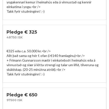
yogakennari kemur í heimahús eða á vinnustað og kennir 
einkatíma í yoga.<br />

Takk fyrir stuðninginn! :-)
Pledge € 325
48750 ISK
€325 eða c.a. 50.000 kr.<br />

Allt það sama og hér f. ofan (í €140 framlaginu)<br />

+ Frímann Gunnarsson mætir í einkateboð í heimahús eða á 
vinnustað og slær á létta strengi og talar um lífið, tilveruna og 
skáldskap. (20-25 mínútna atriði).<br />

Takk fyrir stuðninginn! :-)
Pledge € 650
97500 ISK