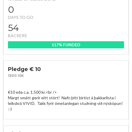
0
DAYS TO GO
54
BACKERS
117% FUNDED
Pledge € 10
1500 ISK
€10 eða c.a. 1.500 kr.<br />

Margt smátt gerir eitt stórt!  Nafn þitt birtist á þakkarlista í 
leikskrá VIVID.  Takk fyrir ómetanlegan stuðning við nýsköpun! 
:-)