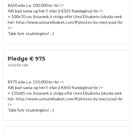
€650 eða c.a. 100.000 kr.<br />

Allt það sama og hér f. ofan (í €325 framlaginu)<br />

+ 100x70 cm. listaverk á striga eftir Unni Elísabetu (skoða verk 
hér: http://www.unnurelisabet.com/#!photos-by-me/cyuu)<br 
/>

Takk fyrir stuðninginn! :-)
Pledge € 975
146250 ISK
€975 eða c.a. 150.000 kr.<br />

Allt það sama og hér f. ofan (í €650 framlaginu)<br />

+ 120x85 cm. listaverk á striga eftir Unni Elísabetu (skoða verk 
hér: http://www.unnurelisabet.com/#!photos-by-me/cyuu)<br 
/>

Takk fyrir stuðninginn! :-)