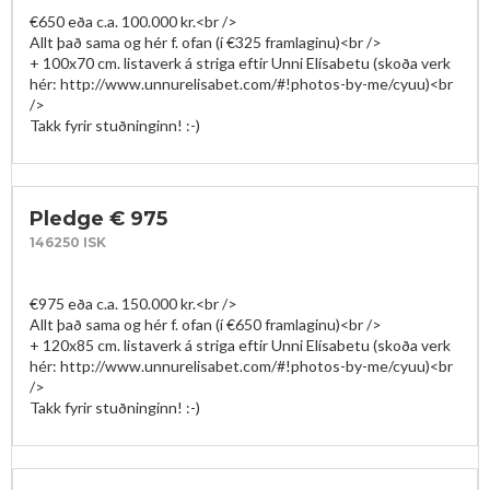
€650 eða c.a. 100.000 kr.<br />

Allt það sama og hér f. ofan (í €325 framlaginu)<br />

+ 100x70 cm. listaverk á striga eftir Unni Elísabetu (skoða verk 
hér: http://www.unnurelisabet.com/#!photos-by-me/cyuu)<br 
/>

Takk fyrir stuðninginn! :-)
Pledge € 975
146250 ISK
€975 eða c.a. 150.000 kr.<br />

Allt það sama og hér f. ofan (í €650 framlaginu)<br />

+ 120x85 cm. listaverk á striga eftir Unni Elísabetu (skoða verk 
hér: http://www.unnurelisabet.com/#!photos-by-me/cyuu)<br 
/>

Takk fyrir stuðninginn! :-)