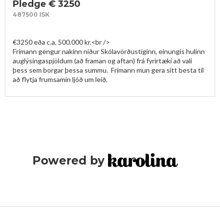
Pledge € 3250
487500 ISK
€3250 eða c.a. 500.000 kr.<br />

Frímann gengur nakinn niður Skólavörðustíginn, einungis hulinn 
auglýsingaspjöldum (að framan og aftan) frá fyrirtæki að vali 
þess sem borgar þessa summu.  Frímann mun gera sitt besta til 
að flytja frumsamin ljóð um leið.
Powered by