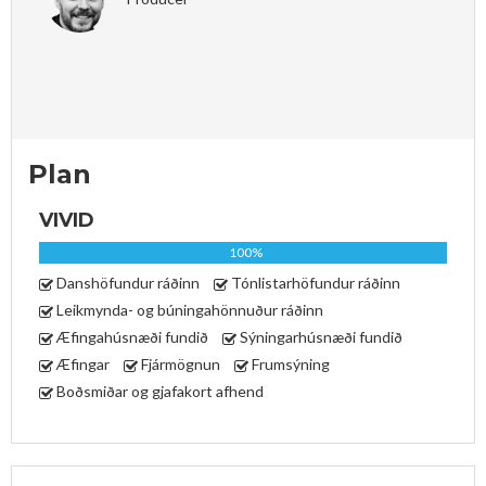
Plan
VIVID
100%
Danshöfundur ráðinn
Tónlistarhöfundur ráðinn
Leikmynda- og búningahönnuður ráðinn
Æfingahúsnæði fundið
Sýningarhúsnæði fundið
Æfingar
Fjármögnun
Frumsýning
Boðsmiðar og gjafakort afhend