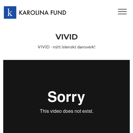
TOG
NAV
VIVID
VIVID - nýtt íslenskt dansverk!