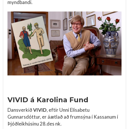
myndbandi.
VIVID á Karolina Fund
Dansverkið
VIVID
, eftir Unni Elísabetu
Gunnarsdóttur, er áætlað að frumsýna í Kassanum í
Þjóðleikhúsinu 28.des nk.