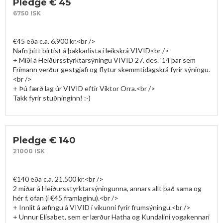
Pledge € 45
6750 ISK
€45 eða c.a. 6.900 kr.<br />

Nafn þitt birtist á þakkarlista í leikskrá VIVID<br />

+ Miði á Heiðursstyrktarsýningu VIVID 27. des. '14 þar sem 
Frímann verður gestgjafi og flytur skemmtidagskrá fyrir sýningu.
<br />

+ Þú færð lag úr VIVID eftir Viktor Orra.<br />

Takk fyrir stuðninginn! :-)
Pledge € 140
21000 ISK
€140 eða c.a. 21.500 kr.<br />

2 miðar á Heiðursstyrktarsýningunna, annars allt það sama og 
hér f. ofan (í €45 framlaginu).<br />

+ Innlit á æfingu á VIVID í vikunni fyrir frumsýningu.<br />

+ Unnur Elísabet, sem er lærður Hatha og Kundalini yogakennari 