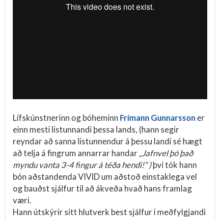
Lífskúnstnerinn og bóheminn
Frímann Gunnarsson
er
einn mesti listunnandi þessa lands, (hann segir
reyndar að sanna listunnendur á þessu landi sé hægt
að telja á fingrum annarrar handar
„Jafnvel þó það
myndu vanta 3-4 fingur á téða hendi!“ )
því tók hann
bón aðstandenda VIVID um aðstoð einstaklega vel
og bauðst sjálfur til að ákveða hvað hans framlag
væri.
Hann útskýrir sitt hlutverk best sjálfur í meðfylgjandi