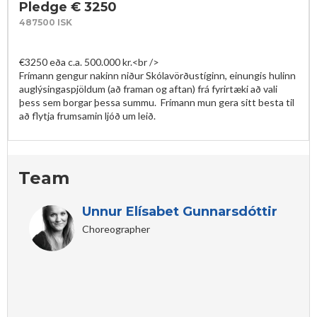
Pledge € 3250
487500 ISK
€3250 eða c.a. 500.000 kr.<br />

Frímann gengur nakinn niður Skólavörðustíginn, einungis hulinn 
auglýsingaspjöldum (að framan og aftan) frá fyrirtæki að vali 
þess sem borgar þessa summu.  Frímann mun gera sitt besta til 
að flytja frumsamin ljóð um leið.
Team
Unnur Elísabet Gunnarsdóttir
Choreographer