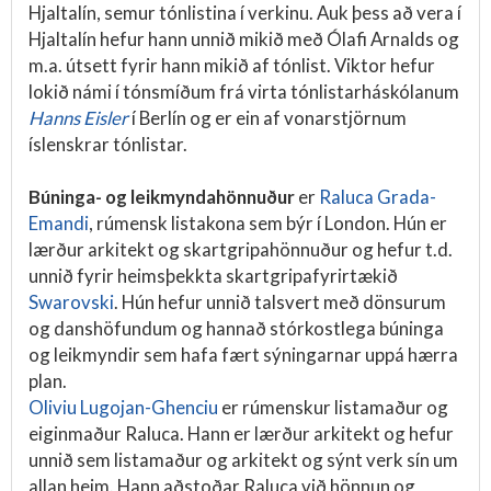
Hjaltalín, semur tónlistina í verkinu. Auk þess að vera í
Hjaltalín hefur hann unnið mikið með Ólafi Arnalds og
m.a. útsett fyrir hann mikið af tónlist. Viktor hefur
lokið námi í tónsmíðum frá virta tónlistarháskólanum
Hanns Eisler
í Berlín og er ein af vonarstjörnum
íslenskrar tónlistar.
Búninga- og leikmyndahönnuður
er
Raluca Grada-
Emandi
, rúmensk listakona sem býr í London. Hún er
lærður arkitekt og skartgripahönnuður og hefur t.d.
unnið fyrir heimsþekkta skartgripafyrirtækið
Swarovski
. Hún hefur unnið talsvert með dönsurum
og danshöfundum og hannað stórkostlega búninga
og leikmyndir sem hafa fært sýningarnar uppá hærra
plan.
Oliviu Lugojan-Ghenciu
er rúmenskur listamaður og
eiginmaður Raluca. Hann er lærður arkitekt og hefur
unnið sem listamaður og arkitekt og sýnt verk sín um
allan heim. Hann aðstoðar Raluca við hönnun og