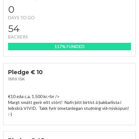
0
DAYS TO GO
54
BACKERS
117% FUNDED
Pledge € 10
1500 ISK
€10 eða c.a. 1.500 kr.<br />

Margt smátt gerir eitt stórt!  Nafn þitt birtist á þakkarlista í 
leikskrá VIVID.  Takk fyrir ómetanlegan stuðning við nýsköpun! 
:-)