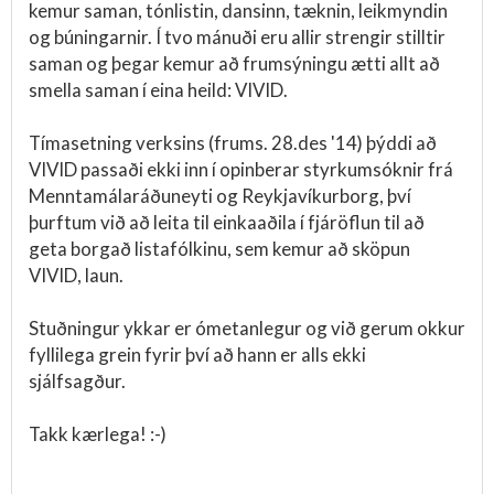
kemur saman, tónlistin, dansinn, tæknin, leikmyndin
og búningarnir. Í tvo mánuði eru allir strengir stilltir
saman og þegar kemur að frumsýningu ætti allt að
smella saman í eina heild: VIVID.
Tímasetning verksins (frums. 28.des '14) þýddi að
VIVID passaði ekki inn í opinberar styrkumsóknir frá
Menntamálaráðuneyti og Reykjavíkurborg, því
þurftum við að leita til einkaaðila í fjáröflun til að
geta borgað listafólkinu, sem kemur að sköpun
VIVID, laun.
Stuðningur ykkar er ómetanlegur og við gerum okkur
fyllilega grein fyrir því að hann er alls ekki
sjálfsagður.
Takk kærlega! :-)