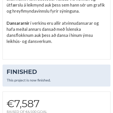
útfærslu á leikmynd auk þess sem hann sér um grafík
og hreyfimyndavinnslu fyrir sýninguna.
Dansararnir
í verkinu eru allir atvinnudansarar og
hafa meðal annars dansað með Íslenska
dansflokknum auk þess að dansa í hinum ýmsu
leikhús- og dansverkum.
FINISHED
This project is now finished.
€7,587
RAISED OF €6,500 GOAL