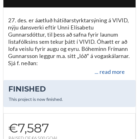
27. des. er áætluð hátíðarstyrktarsýning á VIVID,
nýju dansverki eftir Unni Elísabetu
Gunnarsdóttur, til þess að safna fyrir launum
listafólksins sem tekur þátt í VIVID. Óhætt er að
lofa veislu fyrir augu og eyru. Bóheminn Frímann
Gunnarsson leggur m.a. sitt „lóð“ á vogaskálarnar.
Sjá f. neðan:
... read more
FINISHED
This project is now finished.
€7,587
RAISED OF €6,500 GOAL