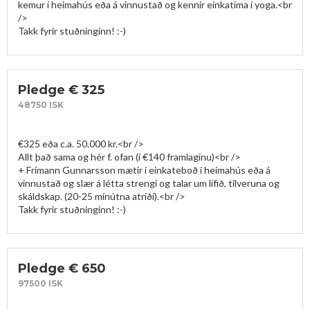
kemur í heimahús eða á vinnustað og kennir einkatíma í yoga.<br 
/>

Takk fyrir stuðninginn! :-)
Pledge € 325
48750 ISK
€325 eða c.a. 50.000 kr.<br />

Allt það sama og hér f. ofan (í €140 framlaginu)<br />

+ Frímann Gunnarsson mætir í einkateboð í heimahús eða á 
vinnustað og slær á létta strengi og talar um lífið, tilveruna og 
skáldskap. (20-25 mínútna atriði).<br />

Takk fyrir stuðninginn! :-)
Pledge € 650
97500 ISK