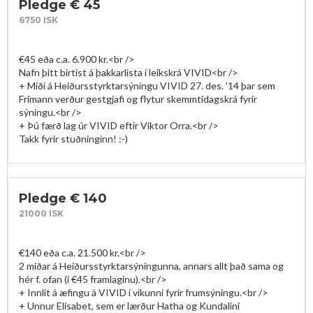
Pledge € 45
6750 ISK
€45 eða c.a. 6.900 kr.<br />

Nafn þitt birtist á þakkarlista í leikskrá VIVID<br />

+ Miði á Heiðursstyrktarsýningu VIVID 27. des. '14 þar sem 
Frímann verður gestgjafi og flytur skemmtidagskrá fyrir 
sýningu.<br />

+ Þú færð lag úr VIVID eftir Viktor Orra.<br />

Takk fyrir stuðninginn! :-)
Pledge € 140
21000 ISK
€140 eða c.a. 21.500 kr.<br />

2 miðar á Heiðursstyrktarsýningunna, annars allt það sama og 
hér f. ofan (í €45 framlaginu).<br />

+ Innlit á æfingu á VIVID í vikunni fyrir frumsýningu.<br />

+ Unnur Elísabet, sem er lærður Hatha og Kundalini 