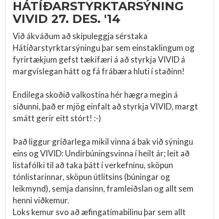
HÁTÍÐARSTYRKTARSÝNING
VIVID 27. DES. '14
Við ákváðum að skipuleggja sérstaka
Hátíðarstyrktarsýningu þar sem einstaklingum og
fyrirtækjum gefst tækifæri á að styrkja VIVID á
margvíslegan hátt og fá frábæra hluti í staðinn!
Endilega skoðið valkostina hér hægra megin á
síðunni, það er mjög einfalt að styrkja VIVID, margt
smátt gerir eitt stórt! :-)
Það liggur gríðarlega mikil vinna á bak við sýningu
eins og VIVID: Undirbúningsvinna í heilt ár; leit að
listafólki til að taka þátt í verkefninu, sköpun
tónlistarinnar, sköpun útlitsins (búningar og
leikmynd), semja dansinn, framleiðslan og allt sem
henni viðkemur.
Loks kemur svo að æfingatímabilinu þar sem allt