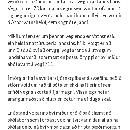
verið í umræðunni undanfarin ár vegna ástands hans.
Vegurinn er 70 km malarvegur sem vantar ofaníburð
og þegar rignir verða holurnar í honum fleiri en vötnin
á Arnarvatnsheiði, sem sagt óteljandi.
Mikil umferð er um þennan veg enda er Vatnsnesið
ein helsta náttúruperla landsins. Mikilvægt er að
unnið sé að því að öryggi vegfarenda á útvegum
landsins verði sem mest en þessu öryggi er því miður
ábótavant á vegi 711.
Í mörg ár hafa sveitarstjórn og íbúar á svæðinu beðið
stjórnvöld um ráð til bóta en ekki haft erindi sem
erfiði vegna skorts á fjármagni. Vissulega hefur
árangur náðst að hluta en betur má ef duga skal.
Er ástand vegarins því miður orðið það slæmt að
skólabörn sem ferðast veginn tvisvar á dag alla sína
skólagöngu ná því ýmsa daga að hrista bæði morgun-