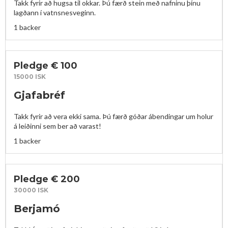
Takk fyrir að hugsa til okkar. Þú færð stein með nafninu þínu 
lagðann í vatnsnesveginn.
1 backer
Pledge € 100
15000 ISK
Gjafabréf
Takk fyrir að vera ekki sama. Þú færð góðar ábendingar um holur 
á leiðinni sem ber að varast!
1 backer
Pledge € 200
30000 ISK
Berjamó