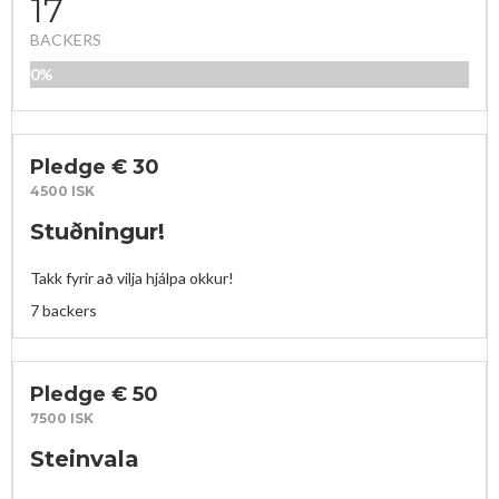
17
BACKERS
0%
FUNDED
Pledge € 30
4500 ISK
Stuðningur!
Takk fyrir að vilja hjálpa okkur!
7 backers
Pledge € 50
7500 ISK
Steinvala