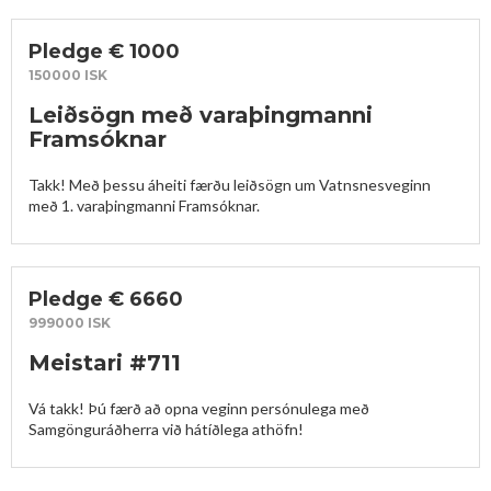
Pledge € 1000
150000 ISK
Leiðsögn með varaþingmanni
Framsóknar
Takk! Með þessu áheiti færðu leiðsögn um Vatnsnesveginn 
með 1. varaþingmanni Framsóknar.
Pledge € 6660
999000 ISK
Meistari #711
Vá takk! Þú færð að opna veginn persónulega með 
Samgönguráðherra við hátíðlega athöfn!