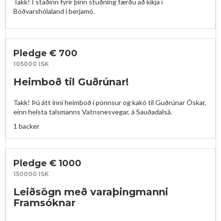
Takk! Í staðinn fyrir þinn stuðning færðu að kíkja í 
Böðvarshólaland í berjamó.
Pledge € 700
105000 ISK
Heimboð til Guðrúnar!
Takk! Þú átt inni heimboð í pönnsur og kakó til Guðrúnar Óskar, 
einn helsta talsmanns Vatnsnesvegar, á Sauðadalsá.
1 backer
Pledge € 1000
150000 ISK
Leiðsögn með varaþingmanni
Framsóknar