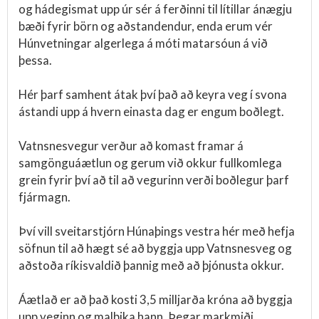
og hádegismat upp úr sér á ferðinni til lítillar ánægju
bæði fyrir börn og aðstandendur, enda erum vér
Húnvetningar algerlega á móti matarsóun á við
þessa.
Hér þarf samhent átak því það að keyra veg í svona
ástandi upp á hvern einasta dag er engum boðlegt.
Vatnsnesvegur verður að komast framar á
samgönguáætlun og gerum við okkur fullkomlega
grein fyrir því að til að vegurinn verði boðlegur þarf
fjármagn.
Því vill sveitarstjórn Húnaþings vestra hér með hefja
söfnun til að hægt sé að byggja upp Vatnsnesveg og
aðstoða ríkisvaldið þannig með að þjónusta okkur.
Áætlað er að það kosti 3,5 milljarða króna að byggja
upp veginn og malbika hann. Þegar markmiði