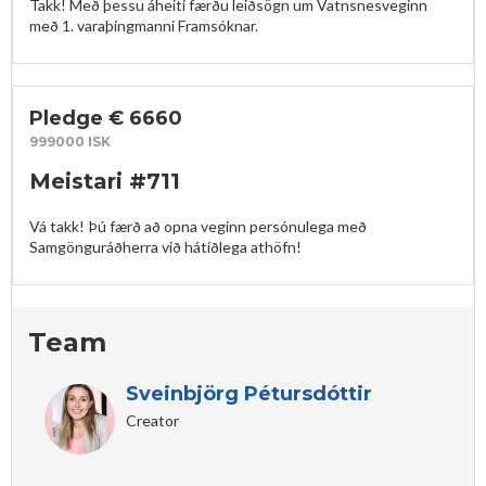
Takk! Með þessu áheiti færðu leiðsögn um Vatnsnesveginn 
með 1. varaþingmanni Framsóknar.
Pledge € 6660
999000 ISK
Meistari #711
Vá takk! Þú færð að opna veginn persónulega með 
Samgönguráðherra við hátíðlega athöfn!
Team
Sveinbjörg Pétursdóttir
Creator