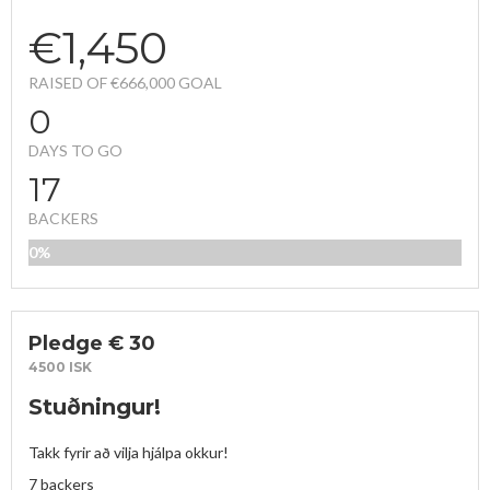
€1,450
RAISED OF €666,000 GOAL
0
DAYS TO GO
17
BACKERS
0%
FUNDED
Pledge € 30
4500 ISK
Stuðningur!
Takk fyrir að vilja hjálpa okkur!
7 backers