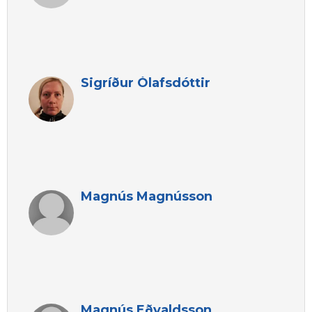
Sigríður Ólafsdóttir
Magnús Magnússon
Magnús Eðvaldsson