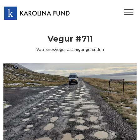
TOG
NAV
Vegur #711
Vatnsnesvegur á samgönguáætlun