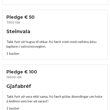
Pledge € 50
7500 ISK
Steinvala
Takk fyrir að hugsa til okkar. Þú færð stein með nafninu þínu 
lagðann í vatnsnesveginn.
1 backer
Pledge € 100
15000 ISK
Gjafabréf
Takk fyrir að vera ekki sama. Þú færð góðar ábendingar um holur 
á leiðinni sem ber að varast!
1 backer