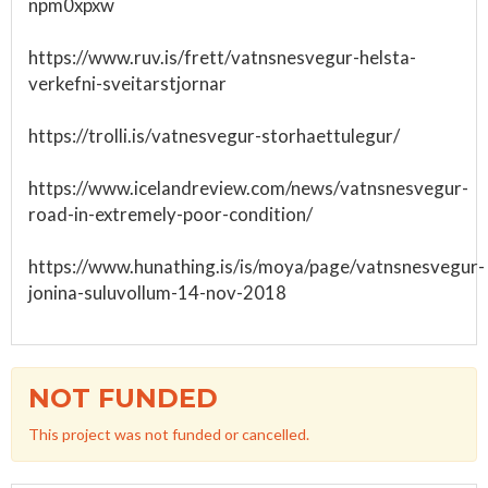
npm0xpxw
https://www.ruv.is/frett/vatnsnesvegur-helsta-
verkefni-sveitarstjornar
https://trolli.is/vatnesvegur-storhaettulegur/
https://www.icelandreview.com/news/vatnsnesvegur-
road-in-extremely-poor-condition/
https://www.hunathing.is/is/moya/page/vatnsnesvegur-
jonina-suluvollum-14-nov-2018
NOT FUNDED
This project was not funded or cancelled.