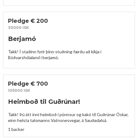
Pledge € 200
30000 ISK
Berjamó
Takk! Í staðinn fyrir þinn stuðning færðu að kíkja í 
Böðvarshólaland í berjamó.
Pledge € 700
105000 ISK
Heimboð til Guðrúnar!
Takk! Þú átt inni heimboð í pönnsur og kakó til Guðrúnar Óskar, 
einn helsta talsmanns Vatnsnesvegar, á Sauðadalsá.
1 backer