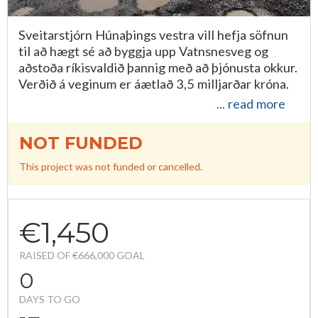
Sveitarstjórn Húnaþings vestra vill hefja söfnun
til að hægt sé að byggja upp Vatnsnesveg og
aðstoða ríkisvaldið þannig með að þjónusta okkur.
Verðið á veginum er áætlað 3,5 milljarðar króna.
... read more
NOT FUNDED
This project was not funded or cancelled.
€1,450
RAISED OF €666,000 GOAL
0
DAYS TO GO