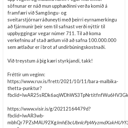
söfnunar er náð mun upphæðinni verða komið á
framfæri við Samgöngu- og
sveitarstjórnarráðuneyti með þeirri eyrnamerkingu
að fjármunir þeir sem til safnast verði nýttir til
uppbyggingar vegar númer 711. Til að koma
verkefninu af stað ætlum við að safna 100.000.000
sem ætlaður er í brot af undirbúningskostnaði.
Við treystum á þig kæri styrkjandi, takk!
Fréttir um veginn:
https://www.ruv.is/frett/2021/10/11/bara-malbika-
thetta-punktur?
fbclid=IwAR25sRDk6aqWDhWS3TpNrtitfnfWu6HV3Gk
https://www.visir.is/g/20212164479d?
fbclid=IwAR3wb-
mbhQr7PZsMAU92Xg
lmhEbcUbnlcPpWyzmdXakHUYf