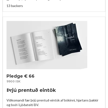
13 backers
Pledge € 66
9900 ISK
Þrjú prentuð eintök
Viðkomandi fær þrjú prentuð eintök af bókinni, hjartans þakkir 
og boð í Ljóðateiti BV.