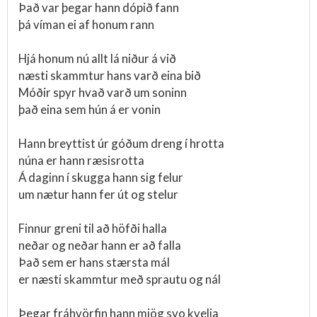
Það var þegar hann dópið fann
þá víman ei af honum rann
Hjá honum nú allt lá niður á við
næsti skammtur hans varð eina bið
Móðir spyr hvað varð um soninn
það eina sem hún á er vonin
Hann breyttist úr góðum dreng í hrotta
núna er hann ræsisrotta
Á daginn í skugga hann sig felur
um nætur hann fer út og stelur
Finnur greni til að höfði halla
neðar og neðar hann er að falla
Það sem er hans stærsta mál
er næsti skammtur með sprautu og nál
Þegar fráhvörfin hann mjög svo kvelja