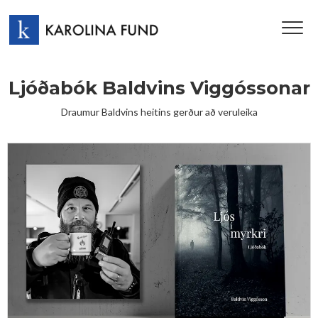
TOG
NAV
Ljóðabók Baldvins Viggóssonar
Draumur Baldvins heitins gerður að veruleika