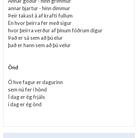
Annar góður - hinn grimmur
annar bjartur - hinn dimmur
Þeir takast á af krafti fullum
En hvor þeirra fer með sigur
hvor þeirra verður af þínum fóðrum digur
Það er sá sem að þú elur
það er hann sem að þú velur
Önd
Ó hve fagur er dagurinn
sem nú fer í hönd
Í dag er ég frjáls
í dag er ég önd