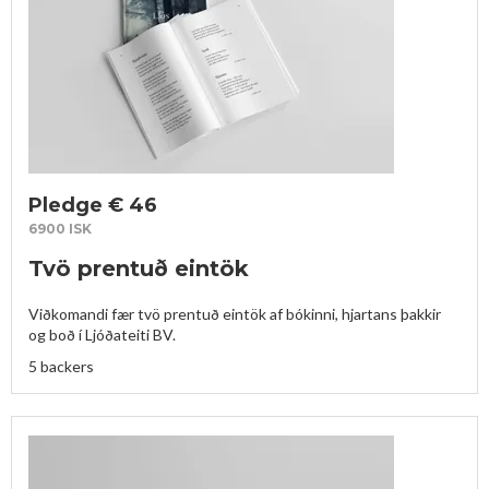
Pledge € 46
6900 ISK
Tvö prentuð eintök
Viðkomandi fær tvö prentuð eintök af bókinni, hjartans þakkir 
og boð í Ljóðateiti BV.
5 backers