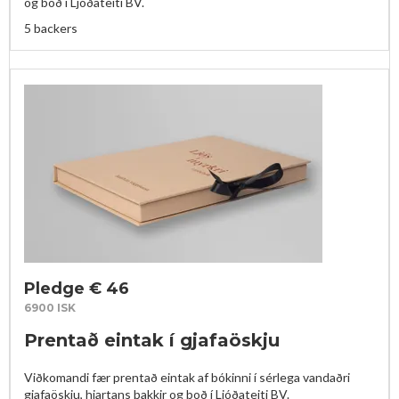
og boð í Ljóðateiti BV.
5 backers
Pledge € 46
6900 ISK
Prentað eintak í gjafaöskju
Viðkomandi fær prentað eintak af bókinni í sérlega vandaðri 
gjafaöskju, hjartans þakkir og boð í Ljóðateiti BV.