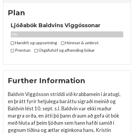
Plan
Ljóðabók Baldvins Viggóssonar
0%
Handrit og uppsetning
Hönnun & umbrot
Prentun
Útgáfuhóf og afhending bókar
Further Information
Baldvin Viggósson stríddi við krabbamein í áratugi,
en þrátt fyrir hetjulega baráttu sigraði meinið og
Baldvin lést 10. sept. s.l. Baldvin var ekki maður
margra orða, en átti þó þann draum að gefa út bók
með hluta af þeim ljóðum sem hann hafði samið í
gegnum tíðina og ætlar eiginkona hans, Kristín