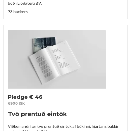
boð í Ljóðateiti BV. 
73 backers
Pledge € 46
6900 ISK
Tvö prentuð eintök
Viðkomandi fær tvö prentuð eintök af bókinni, hjartans þakkir 