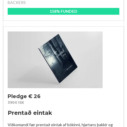
BACKERS
158% FUNDED
Pledge € 26
3900 ISK
Prentað eintak
Viðkomandi fær prentað eintak af bókinni, hjartans þakkir og 