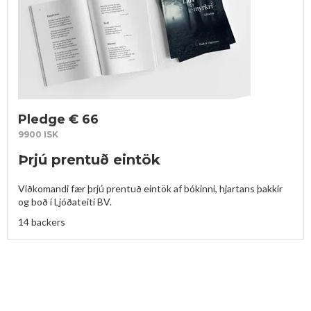
Pledge € 66
9900 ISK
Þrjú prentuð eintök
Viðkomandi fær þrjú prentuð eintök af bókinni, hjartans þakkir 
og boð í Ljóðateiti BV.
14 backers