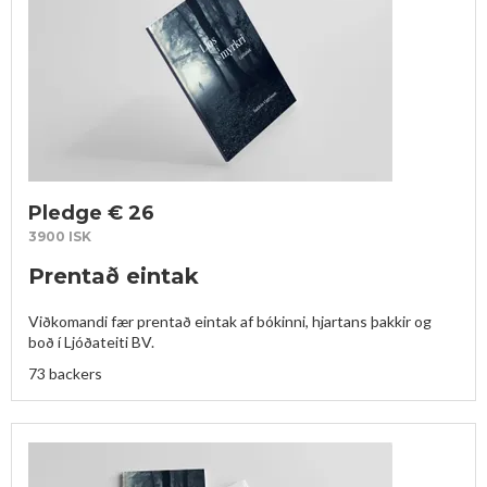
Pledge € 26
3900 ISK
Prentað eintak
Viðkomandi fær prentað eintak af bókinni, hjartans þakkir og 
boð í Ljóðateiti BV. 
73 backers