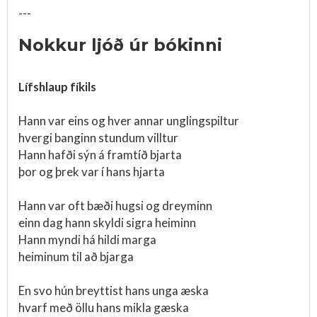
---
Nokkur ljóð úr bókinni
Lífshlaup fíkils
Hann var eins og hver annar unglingspiltur
hvergi banginn stundum villtur
Hann hafði sýn á framtíð bjarta
þor og þrek var í hans hjarta
Hann var oft bæði hugsi og dreyminn
einn dag hann skyldi sigra heiminn
Hann myndi há hildi marga
heiminum til að bjarga
En svo hún breyttist hans unga æska
hvarf með öllu hans mikla gæska