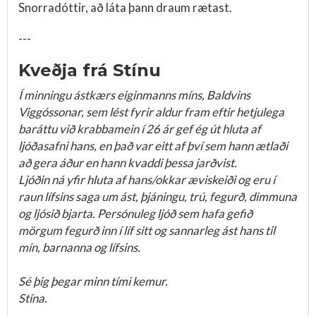
Snorradóttir, að láta þann draum rætast.
---
Kveðja frá Stínu
Í minningu ástkærs eiginmanns míns, Baldvins
Viggóssonar, sem lést fyrir aldur fram eftir hetjulega
baráttu við krabbamein í 26 ár gef ég út hluta af
ljóðasafni hans, en það var eitt af því sem hann ætlaði
að gera áður en hann kvaddi þessa jarðvist.
Ljóðin ná yfir hluta af hans/okkar æviskeiði og eru í
raun lífsins saga um ást, þjáningu, trú, fegurð, dimmuna
og ljósið bjarta. Persónuleg ljóð sem hafa gefið
mörgum fegurð inn í líf sitt og sannarleg ást hans til
mín, barnanna og lífsins.
Sé þig þegar minn tími kemur.
Stína.