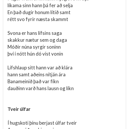
líkama sinn hann þá fer að selja
En það dugir honum lítið samt
rétt svo fyrir næsta skammt
Svona er hans lífsins saga
skakkur nætur sem og daga
Móðir núna syrgir soninn
því í nótt hún dó víst vonin
Lífshlaup sitt hann var að klára
hann samt aðeins nítján ára
Banameinið það var fíkn
dauðinn varð hans lausn og líkn
Tveir úlfar
Í hugskoti þínu berjast úlfar tveir