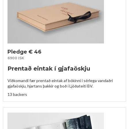
Pledge € 46
6900 ISK
Prentað eintak í gjafaöskju
Viðkomandi fær prentað eintak af bókinni í sérlega vandaðri 
gjafaöskju, hjartans þakkir og boð í Ljóðateiti BV.
13 backers