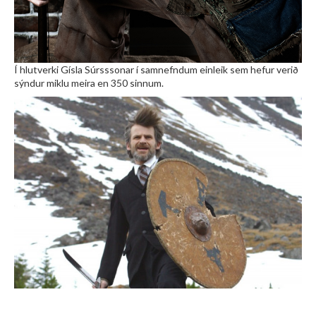
Í hlutverki Gísla Súrsssonar í samnefndum einleik sem hefur verið
sýndur miklu meira en 350 sinnum.