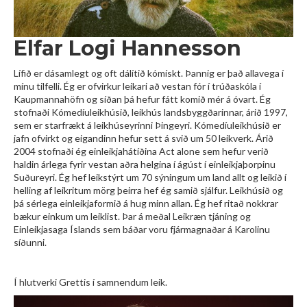
Elfar Logi Hannesson
Lífið er dásamlegt og oft dálítið kómískt. Þannig er það allavega í
mínu tilfelli. Ég er ofvirkur leikari að vestan fór í trúðaskóla í
Kaupmannahöfn og síðan þá hefur fátt komið mér á óvart. Ég
stofnaði Kómedíuleikhúsið, leikhús landsbyggðarinnar, árið 1997,
sem er starfrækt á leikhúseyrinni Þingeyri. Kómedíuleikhúsið er
jafn ofvirkt og eigandinn hefur sett á svið um 50 leikverk. Árið
2004 stofnaði ég einleikjahátíðina Act alone sem hefur verið
haldin árlega fyrir vestan aðra helgina í ágúst í einleikjaþorpinu
Suðureyri. Ég hef leikstýrt um 70 sýningum um land allt og leikið í
helling af leikritum mörg þeirra hef ég samið sjálfur. Leikhúsið og
þá sérlega einleikjaformið á hug minn allan. Ég hef ritað nokkrar
bækur einkum um leiklist. Þar á meðal Leikræn tjáning og
Einleikjasaga Íslands sem báðar voru fjármagnaðar á Karolinu
síðunni.
Í hlutverki Grettis í samnendum leik.