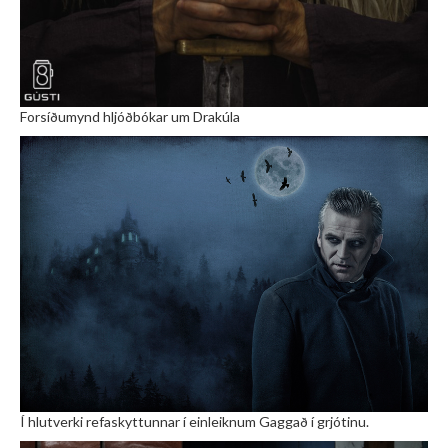
Forsíðumynd hljóðbókar um Drakúla
Í hlutverki refaskyttunnar í einleiknum Gaggað í grjótinu.