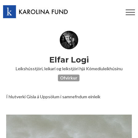
Elfar Logi
Leikshússtjóri, leikari og leikstjóri hjá Kómedíuleikhúsinu
Ofvirkur
Í hlutverki Gísla á Uppsölum í samnefndum einleik