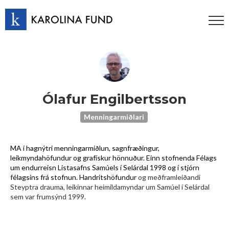
Ólafur Engilbertsson
Menningarmiðlari
MA í hagnýtri menningarmiðlun, sagnfræðingur,
leikmyndahöfundur og grafískur hönnuður. Einn stofnenda Félags
um endurreisn Listasafns Samúels í Selárdal 1998 og í stjórn
félagsins frá stofnun. Handritshöfundur
og meðframleiðandi
Steyptra drauma, leikinnar heimildamyndar um Samúel í Selárdal
sem var frumsýnd 1999.